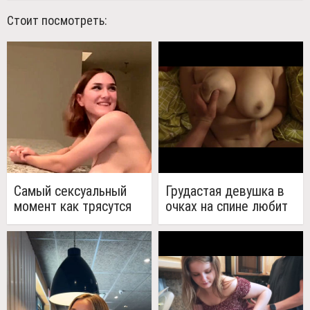
Стоит посмотреть:
Самый сексуальный
Грудастая девушка в
момент как трясутся
очках на спине любит
большие сиськи голой
секс в миссионерской
девушки...
позе