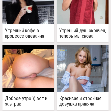
Утренний кофе в
Утренний душ окончен,
процессе одевания
теперь мы снова
можем потеть в
постели
Доброе утро )) вот и
Красивая и стройная
завтрак
девушка приняла
утренний душ (20