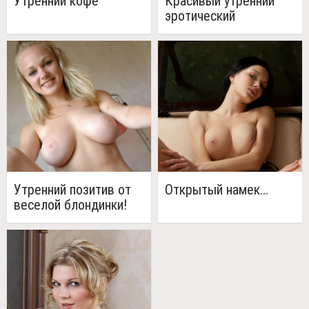
Утренний кофе
Красивый утренний
эротический
фотосет(20 фото)
Утренний позитив от
Открытый намек...
веселой блондинки!