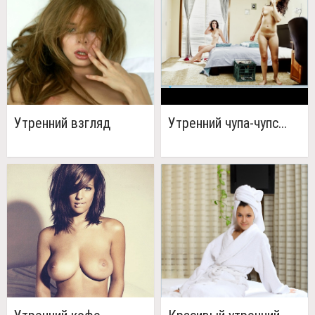
Утренний взгляд
Утренний чупа-чупс...