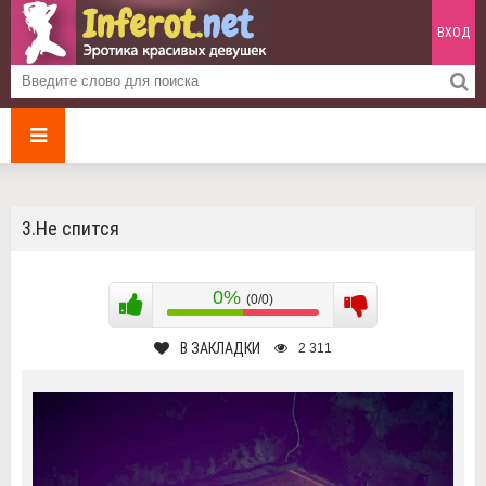
ВХОД
3.Не спится
0%
(0/0)
В ЗАКЛАДКИ
2 311