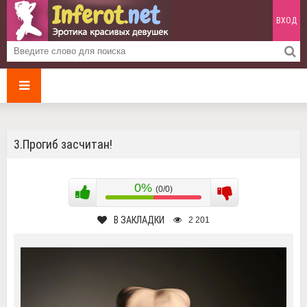
ВХОД
3.Прогиб засчитан!
0%
(0/0)
В ЗАКЛАДКИ
2 201